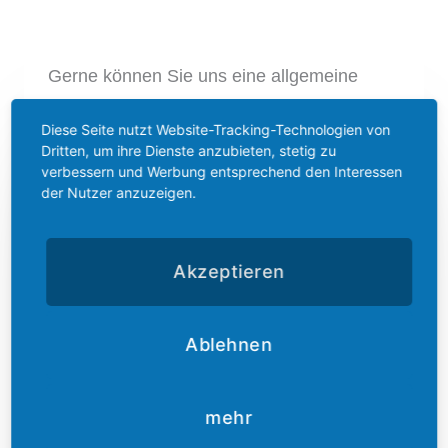
Gerne können Sie uns eine allgemeine
Anfrage mit folgendem Formular senden.
Diese Seite nutzt Website-Tracking-Technologien von
Bitte füllen Sie alle Felder mit * aus.
Dritten, um ihre Dienste anzubieten, stetig zu
verbessern und Werbung entsprechend den Interessen
Name
*
der Nutzer anzuzeigen.
Email
*
Akzeptieren
Phone
*
Subject
*
Ablehnen
Comment or Message
*
mehr