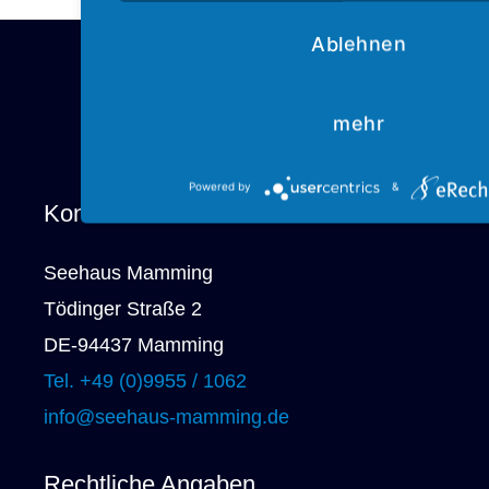
Ablehnen
mehr
Powered by
&
Kontakt
Seehaus Mamming
Tödinger Straße 2
DE-94437 Mamming
Tel. +49 (0)9955 / 1062
info@seehaus-mamming.de
Rechtliche Angaben