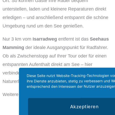
Ort. So können Gäste ihre Räder bequem
unterstellen, laden und kleinere Reparaturen direkt
erledigen – und anschließend entspannt die schöne
Umgebung rund um den See genießen.
Nur 3 km vom
Isarradweg
entfernt ist das
Seehaus
Mamming
der ideale Ausgangspunkt für Radfahrer.
Ob als Zwischenstopp auf Ihrer Tour oder für einen
entspannten Aufenthalt direkt am See – hier
verbinden sich Radlerfreundlichkeit, Komfort und
Diese Seite nutzt Website-Tracking-Technologien von
ihre Dienste anzubieten, stetig zu verbessern und 
Naturerlebnis zu einem perfekten Gesamtpaket.
entsprechend den Interessen der Nutzer anzuzeigen
Weitere Ausflugstipps finden sich auf
bettundbike.de
Akzeptieren