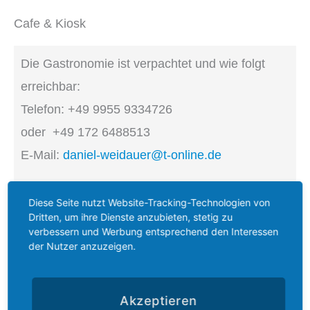
Cafe & Kiosk
Die Gastronomie ist verpachtet und wie folgt
erreichbar:
Telefon: +49 9955 9334726
oder +49 172 6488513
E-Mail:
daniel-weidauer@t-online.de
Aktuelles:
Diese Seite nutzt Website-Tracking-Technologien von
www.facebook.com/groups/3606498016345342/
Dritten, um ihre Dienste anzubieten, stetig zu
verbessern und Werbung entsprechend den Interessen
der Nutzer anzuzeigen.
Akzeptieren